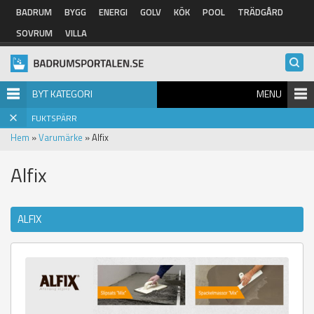
Hoppa till huvudinnehåll
BADRUM
BYGG
ENERGI
GOLV
KÖK
POOL
TRÄDGÅRD
SOVRUM
VILLA
BYT KATEGORI
MENU
FUKTSPÄRR
Hem
»
Varumärke
» Alfix
Alfix
ALFIX