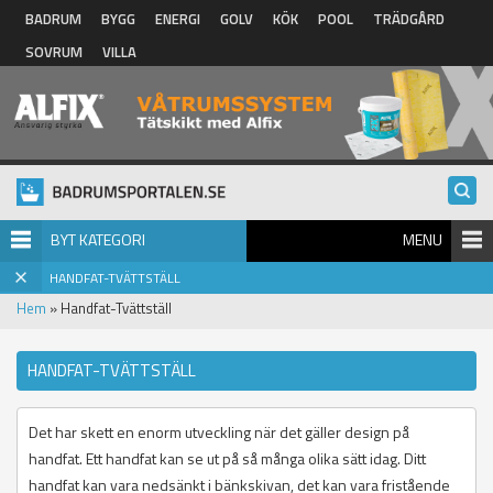
Hoppa till huvudinnehåll
BADRUM
BYGG
ENERGI
GOLV
KÖK
POOL
TRÄDGÅRD
SOVRUM
VILLA
BYT KATEGORI
MENU
HANDFAT-TVÄTTSTÄLL
Hem
» Handfat-Tvättställ
HANDFAT-TVÄTTSTÄLL
Det har skett en enorm utveckling när det gäller design på
handfat. Ett handfat kan se ut på så många olika sätt idag. Ditt
handfat kan vara nedsänkt i bänkskivan, det kan vara fristående