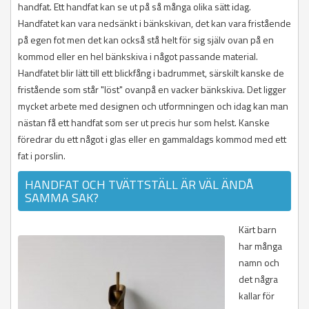
handfat. Ett handfat kan se ut på så många olika sätt idag.
Malung
Ovanåker
Östersund
Nässjö
Nybro
Älmhult
Kiruna
Höganäs
Nacka
Trosa
Karlstad
Skellefteå
Sala
Falköping
Lekeberg
Söderköping
Mora
Sandviken
Sävsjö
Oskarshamn
Luleå
Hörby
Norrtälje
Vingåker
Kil
Sorsele
Skinnskatteberg
Färgelanda
Lindesberg
Vadstena
Handfatet kan vara nedsänkt i bänkskivan, det kan vara fristående
Orsa
Söderhamn
Tranås
Torsås
Pajala
Höör
Nykvarn
Kristinehamn
Storuman
Surahammar
Grästorp
Ljusnarsberg
Valdemarsvik
på egen fot men det kan också stå helt för sig själv ovan på en
Rättvik
Vaggeryd
Vimmerby
Piteå
Klippan
Nynäshamn
Munkfors
Umeå
Västerås
Gullspång
Nora
Ydre
kommod eller en hel bänkskiva i något passande material.
Smedjebacken
Vetlanda
Västervik
Älvsbyn
Kristianstad
Salem
Storfors
Vilhelmina
Göteborg
Örebro
Åtvidaberg
Handfatet blir lätt till ett blickfång i badrummet, särskilt kanske de
Säter
Värnamo
Öland
Överkalix
Kävlinge
Sigtuna
Sunne
Vindeln
Götene
Ödeshög
fristående som står "löst" ovanpå en vacker bänkskiva. Det ligger
Vansbro
Övertorneå
Landskrona
Sollentuna
Säffle
Vännäs
Herrljunga
Älvdalen
Lomma
Solna
Torsby
Åsele
Hjo
mycket arbete med designen och utformningen och idag kan man
Lund
Stockholm
Årjäng
Härryda
nästan få ett handfat som ser ut precis hur som helst. Kanske
Malmö
Sundbyberg
Karlsborg
föredrar du ett något i glas eller en gammaldags kommod med ett
Osby
Södertälje
Kungälv
fat i porslin.
Perstorp
Tyresö
Lerum
Simrishamn
Täby
Lidköping
HANDFAT OCH TVÄTTSTÄLL ÄR VÄL ÄNDÅ
Sjöbo
Upplands Väsby
Lilla Edet
SAMMA SAK?
Skurup
Upplands-Bro
Lysekil
Staffanstorp
Vallentuna
Mariestad
Svalöv
Vaxholm
Mark
Kärt barn
Svedala
Värmdö
Mellerud
har många
Tomelilla
Österåker
Munkedal
namn och
Trelleborg
Mölndal
det några
Vellinge
Orust
kallar för
Ystad
Partille