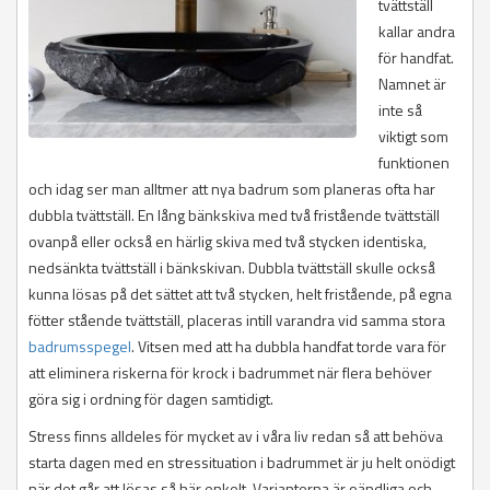
Åstorp
Skara
tvättställ
Ängelholm
Skövde
kallar andra
Örkelljunga
Sotenäs
för handfat.
Östra Göinge
Stenungsund
Namnet är
Strömstad
inte så
Svenljunga
Tanum
viktigt som
Tibro
funktionen
Tidaholm
och idag ser man alltmer att nya badrum som planeras ofta har
Tjörn
dubbla tvättställ. En lång bänkskiva med två fristående tvättställ
Tranemo
ovanpå eller också en härlig skiva med två stycken identiska,
Trollhättan
Töreboda
nedsänkta tvättställ i bänkskivan. Dubbla tvättställ skulle också
Uddevalla
kunna lösas på det sättet att två stycken, helt fristående, på egna
Ulricehamn
fötter stående tvättställ, placeras intill varandra vid samma stora
Vara
badrumsspegel
. Vitsen med att ha dubbla handfat torde vara för
Vårgårda
att eliminera riskerna för krock i badrummet när flera behöver
Vänersborg
Åmål
göra sig i ordning för dagen samtidigt.
Öckerö
Stress finns alldeles för mycket av i våra liv redan så att behöva
starta dagen med en stressituation i badrummet är ju helt onödigt
när det går att lösas så här enkelt. Varianterna är oändliga och