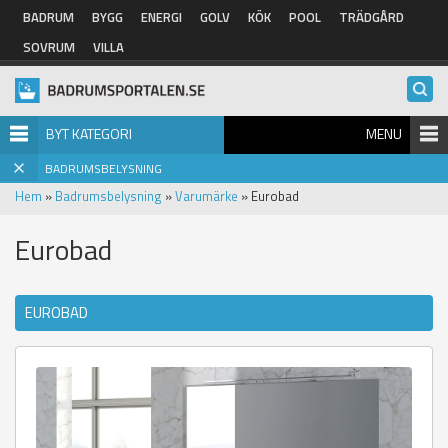
Hoppa till huvudinnehåll
BADRUM
BYGG
ENERGI
GOLV
KÖK
POOL
TRÄDGÅRD
SOVRUM
VILLA
BYT KATEGORI
MENU
BADRUMSBELYSNING
Hem
»
Badrumsbelysning
»
Varumärke
» Eurobad
Eurobad
EUROBAD