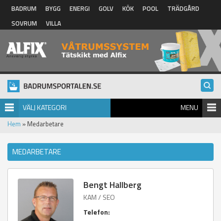
Hoppa till huvudinnehåll
BADRUM
BYGG
ENERGI
GOLV
KÖK
POOL
TRÄDGÅRD
SOVRUM
VILLA
VÄLJ KATEGORI
MENU
Hem
» Medarbetare
MEDARBETARE
Bengt Hallberg
KAM / SEO
Telefon: