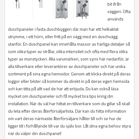
bit ifrån
Östra Göinge
Stenungsund
väggen. Ofta
Strömstad
Svenljunga
används
Tanum
duschpaneler i fasta duschbyggen där man har ett helkaklat
Tibro
utrymme, i ett hörn, eller fritt på en vägg med en duschvägg
Tidaholm
Tjörn
utanför. En duschpanel kan innehålla massor av härliga detaljer så
Tranemo
som olika typer av strålar, olika intensitet och ofta med flera olika
Trollhättan
typer av munstycken. Alla varumärken, som syns här nedanför, är
Töreboda
alla tillverkare eller leverantörer av duschpaneler och har unika
Uddevalla
sortiment på sina egna hemsidor. Genom att klicka direkt på deras
Ulricehamn
Vara
loggor eller bilder så kommer du direkt in på deras egen hemsida
Vårgårda
och kan titta på allt vad de har att erbjuda. Du kan också läsa
Vänersborg
mycket om duschpaneler och få mycket bra tips kring din
Åmål
installation. När du väl har hittat en tillverkare som du gillar så skall
Öckerö
du leta efter deras återförsäljarlista. Där kan du hitta information
om vart deras närmaste återförsäljare håller till och se hur de
ligger till i förhållande till var du själv bor. Låt dina egna behov styra
när du väljer din duschpanel!