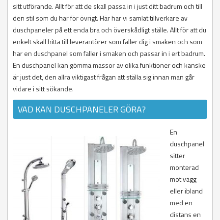
Orsa
Söderhamn
Tranås
Torsås
Pajala
Höör
Nykvarn
Kristinehamn
Storuman
Surahammar
Grästorp
Ljusnarsberg
Valdemarsvik
sitt utförande. Allt för att de skall passa in i just ditt badrum och till
Rättvik
Vaggeryd
Vimmerby
Piteå
Klippan
Nynäshamn
Munkfors
Umeå
Västerås
Gullspång
Nora
Ydre
den stil som du har för övrigt. Här har vi samlat tillverkare av
Smedjebacken
Vetlanda
Västervik
Älvsbyn
Kristianstad
Salem
Storfors
Vilhelmina
Göteborg
Örebro
Åtvidaberg
duschpaneler på ett enda bra och överskådligt ställe. Allt för att du
Säter
Värnamo
Öland
Överkalix
Kävlinge
Sigtuna
Sunne
Vindeln
Götene
Ödeshög
enkelt skall hitta till leverantörer som faller dig i smaken och som
Vansbro
Övertorneå
Landskrona
Sollentuna
Säffle
Vännäs
Herrljunga
Älvdalen
Lomma
Solna
Torsby
Åsele
Hjo
har en duschpanel som faller i smaken och passar in i ert badrum.
Lund
Stockholm
Årjäng
Härryda
En duschpanel kan gömma massor av olika funktioner och kanske
Malmö
Sundbyberg
Karlsborg
är just det, den allra viktigast frågan att ställa sig innan man går
Osby
Södertälje
Kungälv
vidare i sitt sökande.
Perstorp
Tyresö
Lerum
Simrishamn
Täby
Lidköping
VAD KAN DUSCHPANELER GÖRA?
Sjöbo
Upplands Väsby
Lilla Edet
Skurup
Upplands-Bro
Lysekil
Staffanstorp
Vallentuna
Mariestad
En
Svalöv
Vaxholm
Mark
duschpanel
Svedala
Värmdö
Mellerud
sitter
Tomelilla
Österåker
Munkedal
monterad
Trelleborg
Mölndal
mot vägg
Vellinge
Orust
Ystad
Partille
eller ibland
Åstorp
Skara
med en
Ängelholm
Skövde
distans en
Örkelljunga
Sotenäs