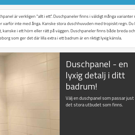
panel är verkligen "allt i ett". Duschpaneler finns i väldigt många variante
r varför inte med ånga. Kanske stora duschhuvuden med tropiskt regn. Du 
t, kanske i ett hörn eller rätt på väggen. Duschpaneler finns både breda oc
org som ger det där lilla extra i ett badrum är en riktigt lyxig känsla.
Duschpanel - en
lyxig detalj i ditt
badrum!
Välj en duschpanel som passar just d
det stora utbudet som finns.