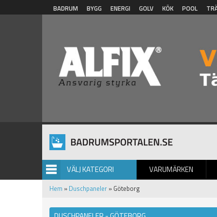
Hoppa till huvudinnehåll
BADRUM
BYGG
ENERGI
GOLV
KÖK
POOL
TR
VÄLJ KATEGORI
VARUMÄRKEN
BILDGALLERI
Hem
»
Duschpaneler
» Göteborg
DUSCHPANELER - GÖTEBORG