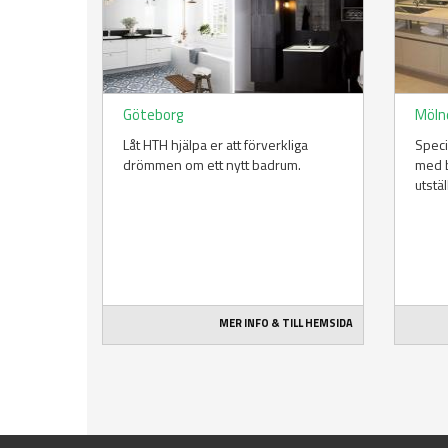
Göteborg
Möln
Låt HTH hjälpa er att förverkliga
Spec
drömmen om ett nytt badrum.
med b
utstäl
MER INFO & TILL HEMSIDA