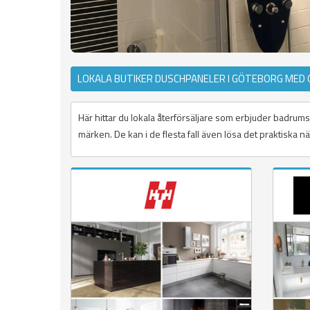
LOKALA BUTIKER DUSCHPANELER I GÖTEBORG MED
Här hittar du lokala återförsäljare som erbjuder badrumsa
märken. De kan i de flesta fall även lösa det praktiska