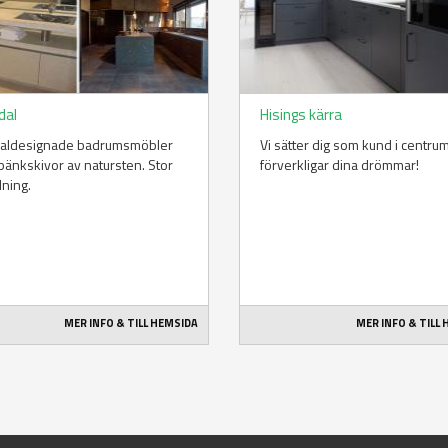
dal
Hisings kärra
ialdesignade badrumsmöbler
Vi sätter dig som kund i centru
änkskivor av natursten. Stor
förverkligar dina drömmar!
lning.
MER INFO & TILL HEMSIDA
MER INFO & TILL