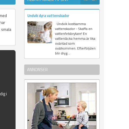
r med
Undvik dyra vattenskador
har
Undvik kostsamma
vattenskador - Skaffa en
h smala
vattenfelsbrytare! En
vattenläcka hemma är lika
oväntad som
ovälkommen. Efterföljden
blir dryg...
ANNONSER
ig i