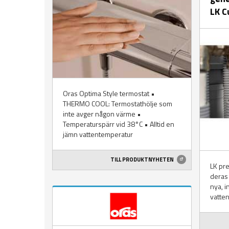
LK C
Oras Optima Style termostat •
THERMO COOL: Termostathölje som
inte avger någon värme •
Temperaturspärr vid 38°C • Alltid en
jämn vattentemperatur
TILL PRODUKTNYHETEN
LK pre
deras
nya, i
vatte