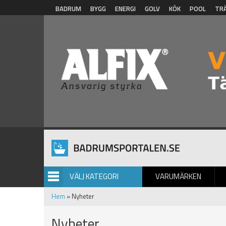
Hoppa till huvudinnehåll
BADRUM
BYGG
ENERGI
GOLV
KÖK
POOL
TR
VÄLJ KATEGORI
VARUMÄRKEN
BILDGALLERI
Hem
» Nyheter
Nyheter