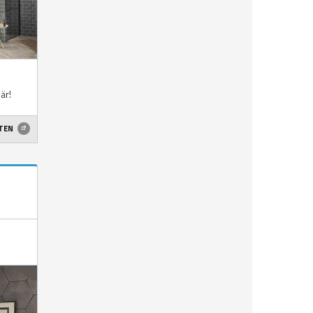
är!
ETEN