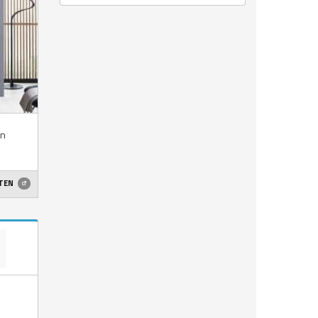
en
ETEN