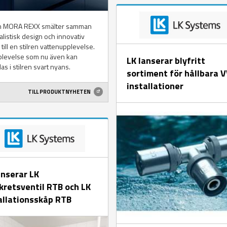
n MORA REXX smälter samman
listisk design och innovativ
 till en stilren vattenupplevelse.
plevelse som nu även kan
LK lanserar blyfritt
as i stilren svart nyans.
sortiment för hållbara 
installationer
TILL PRODUKTNYHETEN
anserar LK
kretsventil RTB och LK
allationsskåp RTB