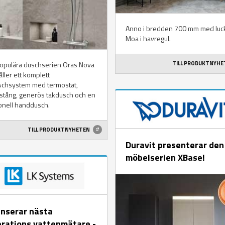
Anno i bredden 700 mm med luc
Moa i havregul.
TILL PRODUKTNYH
opulära duschserien Oras Nova
ller ett komplett
schsystem med termostat,
stång, generös takdusch och en
onell handdusch.
TILL PRODUKTNYHETEN
Duravit presenterar den
möbelserien XBase!
anserar nästa
rations vattenmätare -