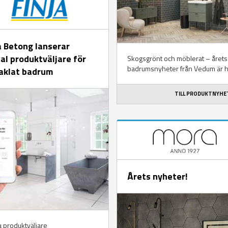
a Betong lanserar
tal produktväljare för
Skogsgrönt och möblerat – årets
badrumsnyheter från Vedum är h
aklat badrum
TILL PRODUKTNYH
Årets nyheter!
 produktväljare