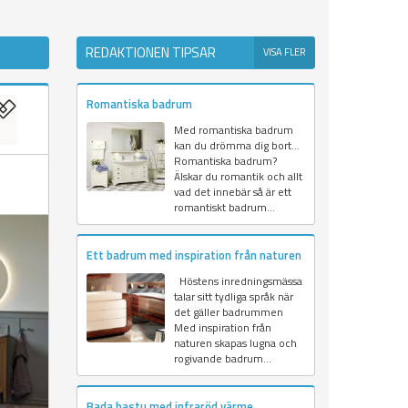
REDAKTIONEN TIPSAR
VISA FLER
Romantiska badrum
Med romantiska badrum
kan du drömma dig bort...
Romantiska badrum?
Älskar du romantik och allt
vad det innebär så är ett
romantiskt badrum...
Ett badrum med inspiration från naturen
Höstens inredningsmässa
talar sitt tydliga språk när
det gäller badrummen
Med inspiration från
naturen skapas lugna och
rogivande badrum...
Bada bastu med infraröd värme