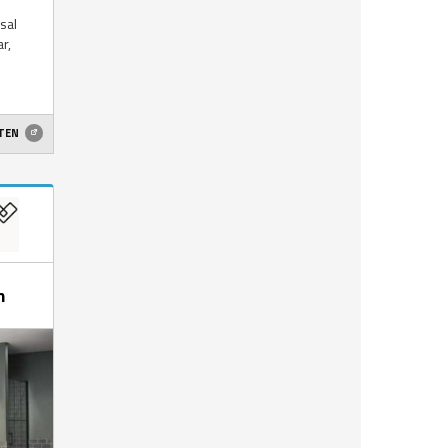
sal
r,
ETEN
m