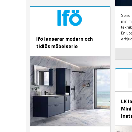
Serie
minima
teknik
En up
Ifö lanserar modern och
erbjud
tidlös möbelserie
LK l
Mini
Inst