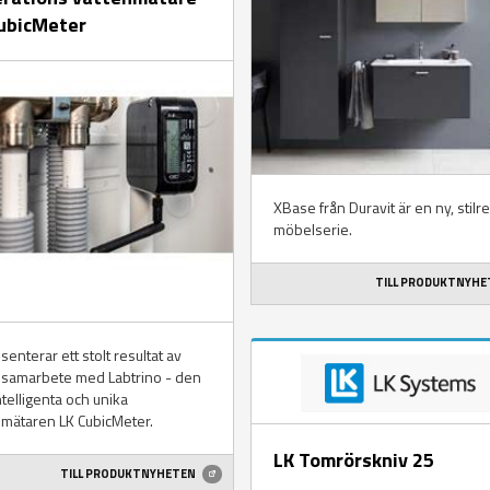
ubicMeter
XBase från Duravit är en ny, stilr
möbelserie.
TILL PRODUKTNYH
senterar ett stolt resultat av
 samarbete med Labtrino - den
ntelligenta och unika
nmätaren LK CubicMeter.
LK Tomrörskniv 25
TILL PRODUKTNYHETEN