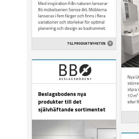
Med inspiration från naturen lanserar
Ifö möbelserien Sense Art. Möblerna
lanseras i fem färger och finns i flera
variationer och storlekar för optimal
planering och design av badrummet.
TILL PRODUKTNYHETEN
Nya LK
större
styra 
Beslagsbodens nya
10 m² 
produkter till det
eller 
självhäftande sortimentet