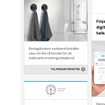
Finj
digi
helk
Beslagsbodens sortiment fortsätter
växa och lika så trenden för de
mattsvarta inredningsdetaljerna!
TILL PRODUKTNYHETEN
Denna