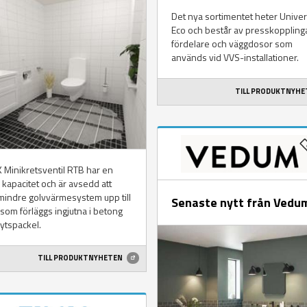
Det nya sortimentet heter Univer
Eco och består av presskopplinga
fördelare och väggdosor som
används vid VVS-installationer.
TILL PRODUKTNYH
 Minikretsventil RTB har en
 kapacitet och är avsedd att
mindre golvvärmesystem upp till
Senaste nytt från Vedu
som förläggs ingjutna i betong
flytspackel.
TILL PRODUKTNYHETEN