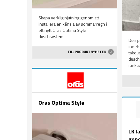
Skapa verklig njutning genom att
installera en känsla av sommarregn i
ett nytt Oras Optima Style
duschsystem
Den p
innehå
TILL PRODUKTNYHETEN
takdu
dusch
funkti
Oras Optima Style
LK l
gene