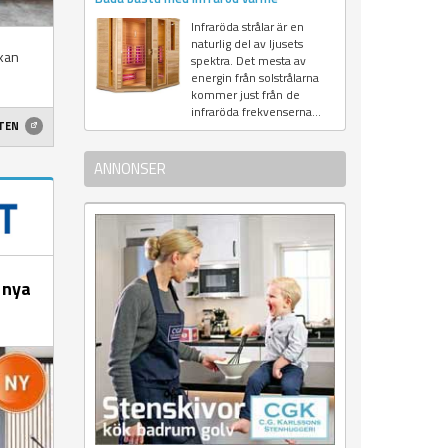
Infraröda strålar är en
naturlig del av ljusets
kan
spektra. Det mesta av
energin från solstrålarna
kommer just från de
infraröda frekvenserna...
ETEN
ANNONSER
 nya