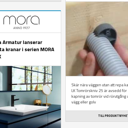
 Armatur lanserar
ta kranar i serien MORA
X
Skär nära väggen utan att repa ka
LK Tomrörskniv 25 är avsedd för
kapning av tomrör vid rörutgång 
vägg eller golv
TILL PRODUKTNYH