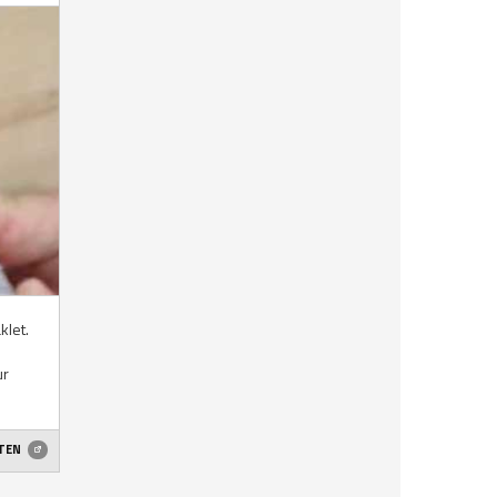
klet.
ur
ETEN