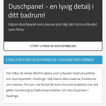
Duschpanel - en lyxig detalj i
ditt badrum!
Välj en duschpanel som passar just dig i det stora utbudet
som finns.
STORT UTBUD AV DUSCHPANELER!
LOKALA BUTIKER DUSCHPANELER I KÄVLINGE MED OMNEJD
Här hittar du lokala återförsäljare som erbjuder badrumsartiklar
och duschpaneler i Kävlinge. Välj bland olika material, funktioner
och märken. De kan i de flesta fall även lösa det praktiska när det
gäller montering av badrumsprodukter och duschpaneler i
Kävlinge.