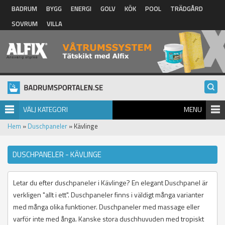
Hoppa till huvudinnehåll
BADRUM
BYGG
ENERGI
GOLV
KÖK
POOL
TRÄDGÅRD
SOVRUM
VILLA
VÄLJ KATEGORI
MENU
Hem
»
Duschpaneler
» Kävlinge
DUSCHPANELER - KÄVLINGE
Letar du efter duschpaneler i Kävlinge? En elegant Duschpanel är
verkligen "allt i ett". Duschpaneler finns i väldigt många varianter
med många olika funktioner. Duschpaneler med massage eller
varför inte med ånga. Kanske stora duschhuvuden med tropiskt