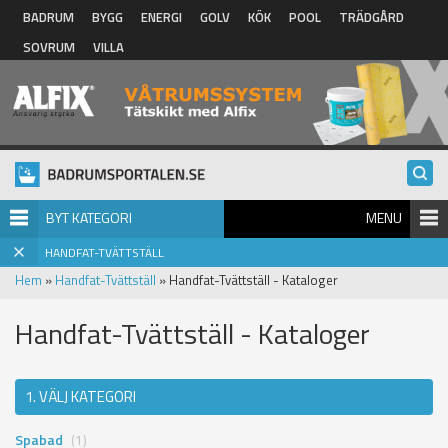
Hoppa till huvudinnehåll
BADRUM
BYGG
ENERGI
GOLV
KÖK
POOL
TRÄDGÅRD
SOVRUM
VILLA
BYT KATEGORI
MENU
HANDFAT-TVÄTTSTÄLL
Hem
»
Handfat-Tvättställ
» Handfat-Tvättställ - Kataloger
Handfat-Tvättställ - Kataloger
1. VÄLJ KATEGORI
Spabad
(1)