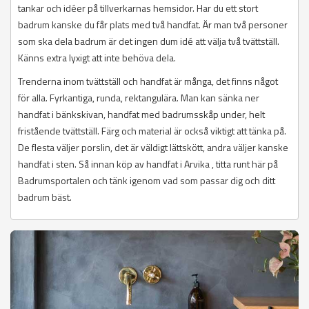
tankar och idéer på tillverkarnas hemsidor. Har du ett stort
badrum kanske du får plats med två handfat. Är man två personer
som ska dela badrum är det ingen dum idé att välja två tvättställ.
Känns extra lyxigt att inte behöva dela.
Trenderna inom tvättställ och handfat är många, det finns något
för alla. Fyrkantiga, runda, rektangulära. Man kan sänka ner
handfat i bänkskivan, handfat med badrumsskåp under, helt
fristående tvättställ. Färg och material är också viktigt att tänka på.
De flesta väljer porslin, det är väldigt lättskött, andra väljer kanske
handfat i sten. Så innan köp av handfat i Arvika , titta runt här på
Badrumsportalen och tänk igenom vad som passar dig och ditt
badrum bäst.