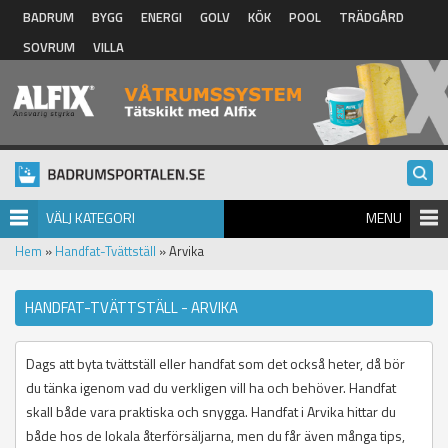
Hoppa till huvudinnehåll
BADRUM
BYGG
ENERGI
GOLV
KÖK
POOL
TRÄDGÅRD
SOVRUM
VILLA
VÄLJ KATEGORI
MENU
Hem
»
Handfat-Tvättställ
» Arvika
HANDFAT-TVÄTTSTÄLL - ARVIKA
Dags att byta tvättställ eller handfat som det också heter, då bör
du tänka igenom vad du verkligen vill ha och behöver. Handfat
skall både vara praktiska och snygga. Handfat i Arvika hittar du
både hos de lokala återförsäljarna, men du får även många tips,