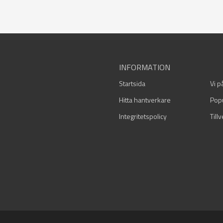
INFORMATION
Startsida
Vi p
Hitta hantverkare
Pop
Integritetspolicy
Till