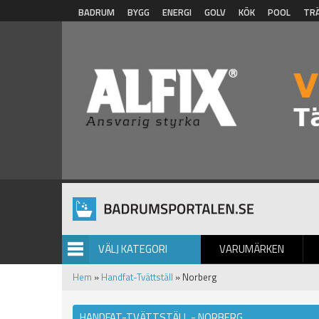
Hoppa till huvudinnehåll
BADRUM
BYGG
ENERGI
GOLV
KÖK
POOL
TR
VÄLJ KATEGORI
VARUMÄRKEN
BILDGALLERI
Hem
»
Handfat-Tvättställ
» Norberg
HANDFAT-TVÄTTSTÄLL - NORBERG