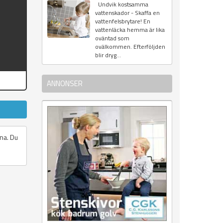
Undvik kostsamma
vattenskador - Skaffa en
vattenfelsbrytare! En
vattenläcka hemma är lika
oväntad som
ovälkommen. Efterföljden
blir dryg...
ANNONSER
rna. Du