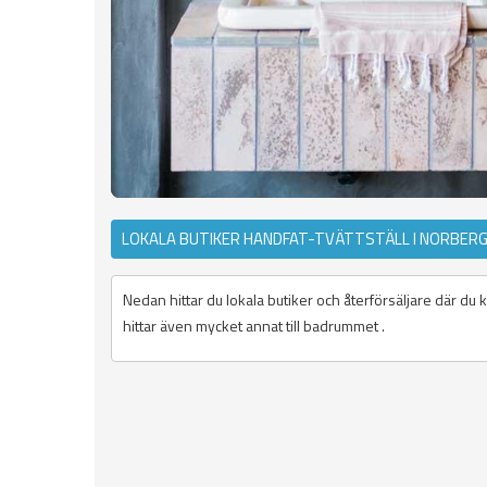
LOKALA BUTIKER HANDFAT-TVÄTTSTÄLL I NORBER
Nedan hittar du lokala butiker och återförsäljare där du
hittar även mycket annat till badrummet .