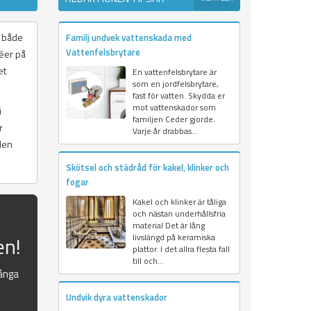
l både
Familj undvek vattenskada med
Vattenfelsbrytare
déer på
et
En vattenfelsbrytare är
som en jordfelsbrytare,
fast för vatten. Skydda er
mot vattenskador som
i
familjen Ceder gjorde.
r
Varje år drabbas...
alen
Skötsel och städråd för kakel, klinker och
fogar
Kakel och klinker är tåliga
och nästan underhållsfria
material Det är lång
en!
livslängd på keramiska
plattor. I det allra flesta fall
till och...
många
Undvik dyra vattenskador