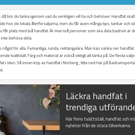
r, då bör du tänka igenom vad du verkligen vill ha och behöver. Handfat skal
åde hos de lokala återförsäljarna, men du får även många tips, tankar och i
du får plats med två handfat. Är man två personer som ska dela badrum är d
tt inte behöva dela.
 något för alla. Fyrkantiga, runda, rektangulära. Man kan sänka ner handfat 
e tvättställ. Färg och material är också viktigt att tänka på. De flesta välje
dfat i sten. Så innan köp av handfat i Norberg , titta runt här på Badrumsport
t.
Läckra handfat i
trendiga utförand
Här finns tvättställ, handfat och 
nyheter från de stora tillverkarna