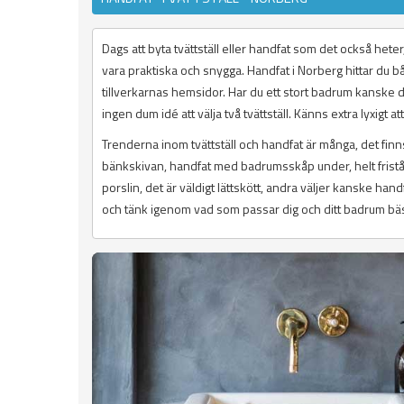
Dags att byta tvättställ eller handfat som det också hete
vara praktiska och snygga. Handfat i Norberg hittar du b
tillverkarnas hemsidor. Har du ett stort badrum kanske 
ingen dum idé att välja två tvättställ. Känns extra lyxigt a
Trenderna inom tvättställ och handfat är många, det finns
bänkskivan, handfat med badrumsskåp under, helt friståend
porslin, det är väldigt lättskött, andra väljer kanske han
och tänk igenom vad som passar dig och ditt badrum bäs