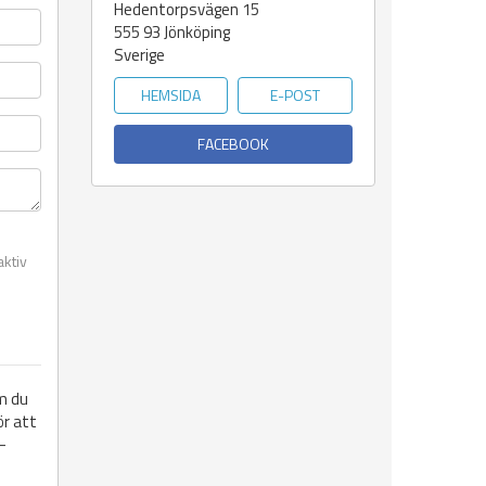
Hedentorpsvägen 15
555 93
Jönköping
Sverige
HEMSIDA
E-POST
FACEBOOK
aktiv
m du
ör att
-