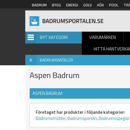
Hoppa till huvudinnehåll
BADRUM
BYGG
ENERGI
GOLV
KÖK
POOL
TR
BYT KATEGORI
VARUMÄRKEN
HITTA HANTVERKA
Hem
»
Badrumsmöbler
»
Varumärke
» Aspen Badrum
X
BADRUMSMÖBLER
Aspen Badrum
ASPEN BADRUM
Företaget har produkter i följande kategorier:
Badrumsmöbler
,
Badrumsporslin
,
Badrumsspeglar