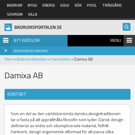
Hoppa till huvudinnehåll
BADRUM
BYGG
ENERGI
GOLV
KÖK
POOL
TRÄDGÅRD
SOVRUM
VILLA
BYT KATEGORI
MENU
BADRUMSBLANDARE
Hem
»
Badrumsblandare
»
Varumärke
» Damixa AB
Damixa AB
KONTAKT
Som en del av den världsberömda danska designtraditionen
tar vi fasta på att upprätthålla filosofin som lyder: Dansk design
definieras av enkla och okomplicerade material, felfritt
hantverk, design ergonomisk utformad för att passa olika