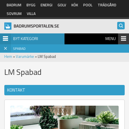
Hoppa till huvudinnehåll
BADRUM
BYGG
ENERGI
GOLV
KÖK
POOL
TRÄDGÅRD
SOVRUM
VILLA
BYT KATEGORI
MENU
SPABAD
Hem
»
Varumärke
» LM Spabad
LM Spabad
KONTAKT