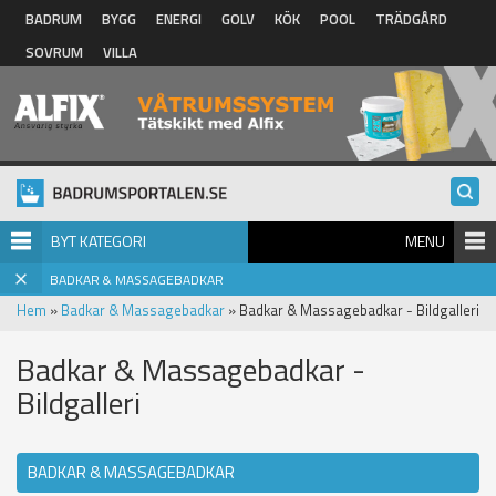
Hoppa till huvudinnehåll
BADRUM
BYGG
ENERGI
GOLV
KÖK
POOL
TRÄDGÅRD
SOVRUM
VILLA
BYT KATEGORI
MENU
BADKAR & MASSAGEBADKAR
Hem
»
Badkar & Massagebadkar
» Badkar & Massagebadkar - Bildgalleri
Badkar & Massagebadkar -
Bildgalleri
BADKAR & MASSAGEBADKAR