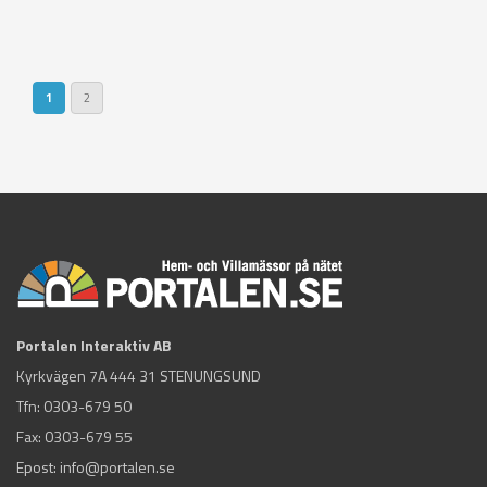
Sidor
1
2
Portalen Interaktiv AB
Kyrkvägen 7A 444 31 STENUNGSUND
Tfn:
0303-679 50
Fax: 0303-679 55
Epost:
info@portalen.se