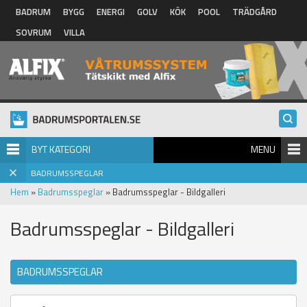
Hoppa till huvudinnehåll
BADRUM
BYGG
ENERGI
GOLV
KÖK
POOL
TRÄDGÅRD
SOVRUM
VILLA
BYT KATEGORI
MENU
BADRUMSSPEGLAR
Hem
»
Badrumsspeglar
» Badrumsspeglar - Bildgalleri
Badrumsspeglar - Bildgalleri
BADRUMSSPEGLAR