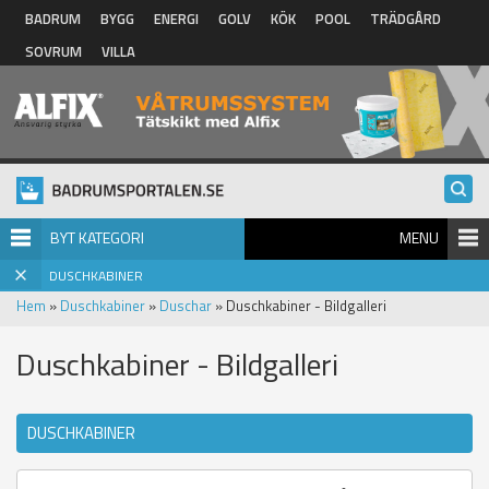
Hoppa till huvudinnehåll
BADRUM
BYGG
ENERGI
GOLV
KÖK
POOL
TRÄDGÅRD
SOVRUM
VILLA
BYT KATEGORI
MENU
DUSCHKABINER
Hem
»
Duschkabiner
»
Duschar
» Duschkabiner - Bildgalleri
Duschkabiner - Bildgalleri
DUSCHKABINER