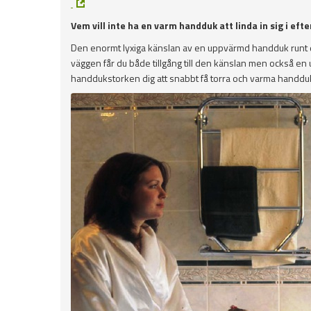
Vem vill inte ha en varm handduk att linda in sig i eft
Den enormt lyxiga känslan av en uppvärmd handduk runt 
väggen får du både tillgång till den känslan men också en
handdukstorken dig att snabbt få torra och varma handduk