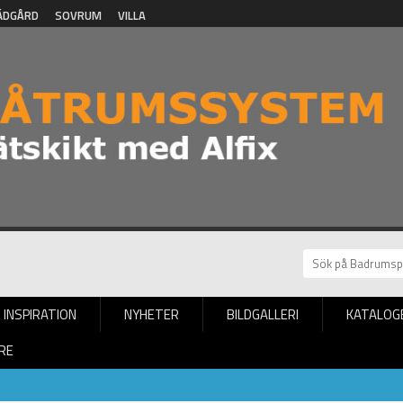
ÄDGÅRD
SOVRUM
VILLA
INSPIRATION
NYHETER
BILDGALLERI
KATALOG
RE
rkar