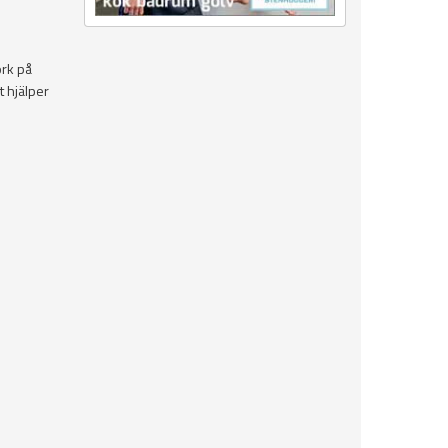
ork på
t hjälper