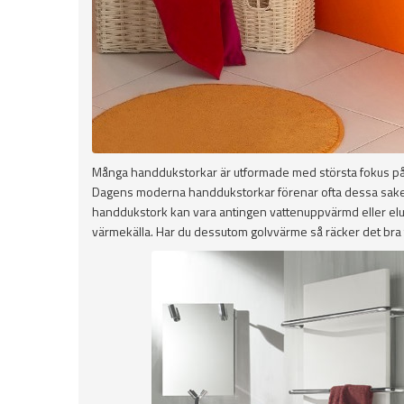
Många handdukstorkar är utformade med största fokus på fu
Dagens moderna handdukstorkar förenar ofta dessa saker 
handdukstork kan vara antingen vattenuppvärmd eller el
värmekälla. Har du dessutom golvvärme så räcker det bra ti