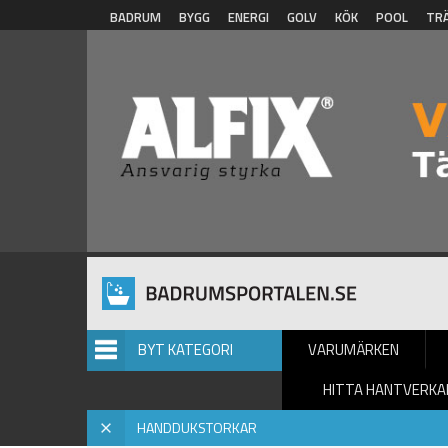
Hoppa till huvudinnehåll
BADRUM
BYGG
ENERGI
GOLV
KÖK
POOL
TR
BYT KATEGORI
VARUMÄRKEN
HITTA HANTVERKA
Hem
»
Handdukstorkar
»
Inspiration
» Värmande handduksto
X
HANDDUKSTORKAR