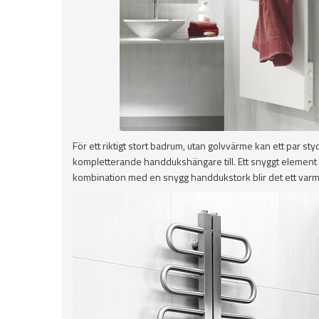
För ett riktigt stort badrum, utan golvvärme kan ett par st
kompletterande handdukshängare till. Ett snyggt element s
kombination med en snygg handdukstork blir det ett varmt