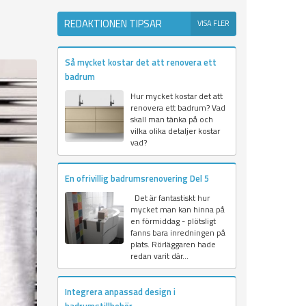
REDAKTIONEN TIPSAR
VISA FLER
Så mycket kostar det att renovera ett
badrum
Hur mycket kostar det att
renovera ett badrum? Vad
skall man tänka på och
vilka olika detaljer kostar
vad?
En ofrivillig badrumsrenovering Del 5
Det är fantastiskt hur
mycket man kan hinna på
en förmiddag - plötsligt
fanns bara inredningen på
plats. Rörläggaren hade
redan varit där...
Integrera anpassad design i