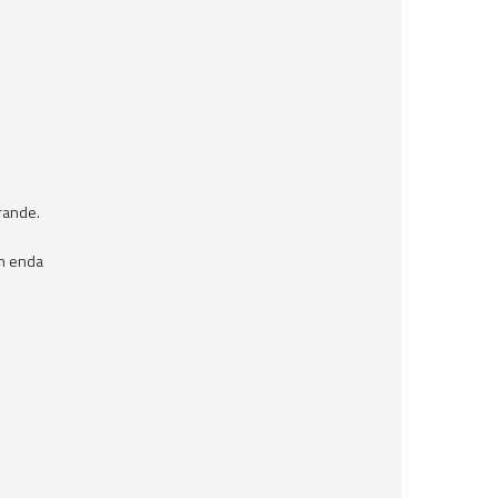
örande.
om enda