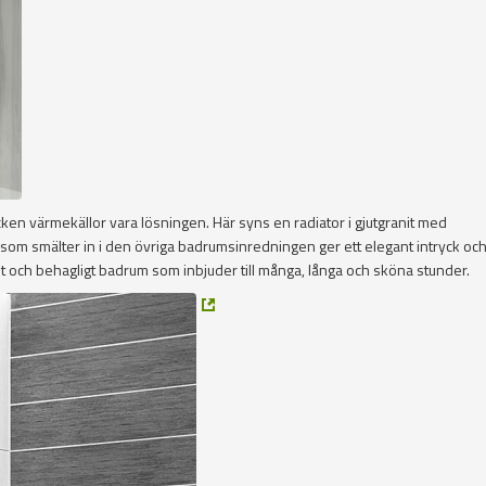
ycken värmekällor vara lösningen. Här syns en radiator i gjutgranit med
om smälter in i den övriga badrumsinredningen ger ett elegant intryck och
 och behagligt badrum som inbjuder till många, långa och sköna stunder.