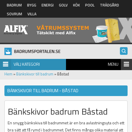
Hoppa till huvudinnehåll
BADRUM
BYGG
ENERGI
GOLV
KÖK
POOL
TRÄDGÅRD
SOVRUM
VILLA
VÄLJ KATEGORI
MENU
Hem
»
Bänkskivor till badrum
» Båstad
BÄNKSKIVOR TILL BADRUM - BÅSTAD
Bänkskivor badrum Båstad
En snygg bänkskiva till badrummet är en bra avlastningsyta och ett
bra sätt att få rymd i badrummet. Det finns många olika material att