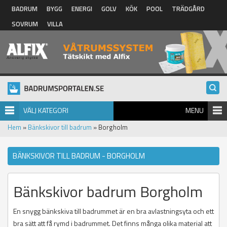
Hoppa till huvudinnehåll
BADRUM
BYGG
ENERGI
GOLV
KÖK
POOL
TRÄDGÅRD
SOVRUM
VILLA
VÄLJ KATEGORI
MENU
Hem
»
Bänkskivor till badrum
» Borgholm
BÄNKSKIVOR TILL BADRUM - BORGHOLM
Bänkskivor badrum Borgholm
En snygg bänkskiva till badrummet är en bra avlastningsyta och ett
bra sätt att få rymd i badrummet. Det finns många olika material att