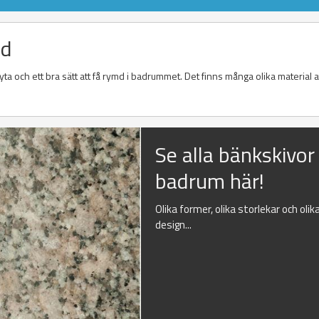
Ed
a och ett bra sätt att få rymd i badrummet. Det finns många olika material at
Se alla bänkskivor t
badrum här!
Olika former, olika storlekar och olik
design...