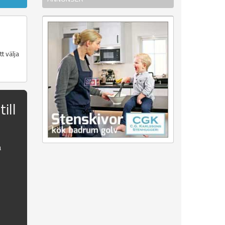
t välja
ill
a