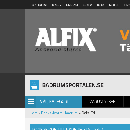
Hoppa till huvudinnehåll
BADRUM
BYGG
ENERGI
GOLV
KÖK
POOL
TR
VÄLJ KATEGORI
VARUMÄRKEN
BILDGALLERI
Hem
»
Bänkskivor till badrum
» Dals-Ed
BÄNKSKIVOR TILL BADRUM - DALS-ED