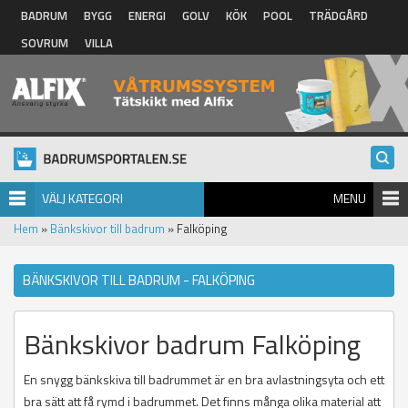
Hoppa till huvudinnehåll
BADRUM
BYGG
ENERGI
GOLV
KÖK
POOL
TRÄDGÅRD
SOVRUM
VILLA
VÄLJ KATEGORI
MENU
Hem
»
Bänkskivor till badrum
» Falköping
BÄNKSKIVOR TILL BADRUM - FALKÖPING
Bänkskivor badrum Falköping
En snygg bänkskiva till badrummet är en bra avlastningsyta och ett
bra sätt att få rymd i badrummet. Det finns många olika material att