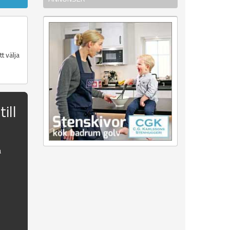
t välja
ill
a