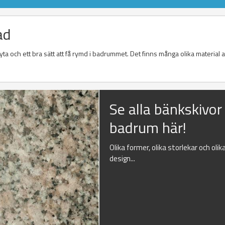
ad
a och ett bra sätt att få rymd i badrummet. Det finns många olika material at
Se alla bänkskivor t
badrum här!
Olika former, olika storlekar och olik
design...