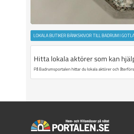
LOKALA BUTIKER BÄNKSKIVOR TILL BADRUM I GOT
Hitta lokala aktörer som kan hjäl
På Badrumsportalen hittar du lokala aktörer och återförs