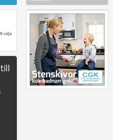
t välja
ill
a