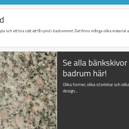
nd
a och ett bra sätt att få rymd i badrummet. Det finns många olika material at
Se alla bänkskivor t
badrum här!
Olika former, olika storlekar och olik
design...