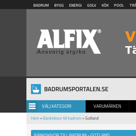
Hoppa till huvudinnehåll
BADRUM
BYGG
ENERGI
GOLV
KÖK
POOL
TR
VÄLJ KATEGORI
VARUMÄRKEN
BILDGALLERI
Hem
»
Bänkskivor till badrum
» Gotland
BÄNKSKIVOR TILL BADRUM - GOTLAND