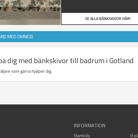
SE ALLA BÄNKSKIVOR HÄR!
LAND MED OMNEJD
pa dig med bänkskivor till badrum i Gotland
äljare som gärna hjälper dig.
INFORMATION
Startsida
Vi p