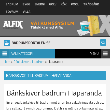
Hoppa till huvudinnehåll
BADRUM
BYGG
ENERGI
GOLV
KÖK
POOL
TRÄDGÅRD
SOVRUM
VILLA
VÄLJ KATEGORI
MENU
Hem
»
Bänkskivor till badrum
» Haparanda
BÄNKSKIVOR TILL BADRUM - HAPARANDA
Bänkskivor badrum Haparanda
En snygg bänkskiva till badrummet är en bra avlastningsyta och ett
bra sätt att få rymd i badrummet. Det finns många olika material att