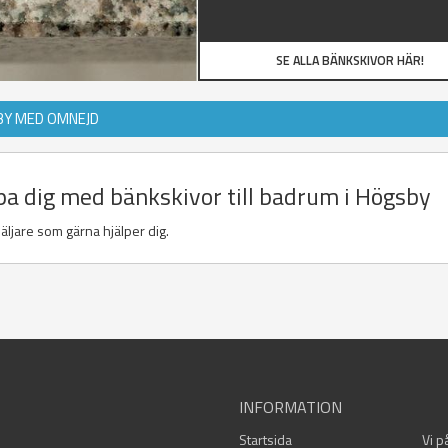
SE ALLA BÄNKSKIVOR HÄR!
BY MED OMNEJD
lpa dig med bänkskivor till badrum i Högsby
äljare som gärna hjälper dig.
INFORMATION
Startsida
Vi p