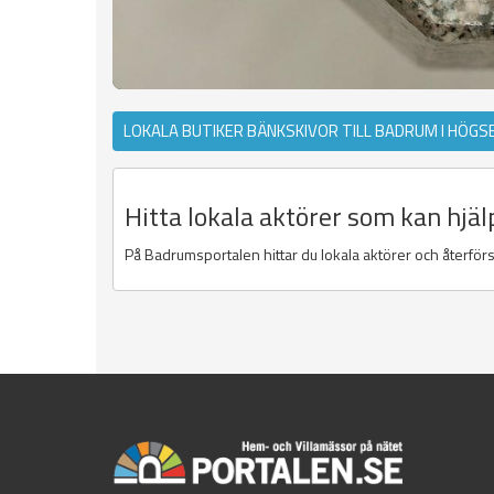
LOKALA BUTIKER BÄNKSKIVOR TILL BADRUM I HÖGS
Hitta lokala aktörer som kan hjä
På Badrumsportalen hittar du lokala aktörer och återförs