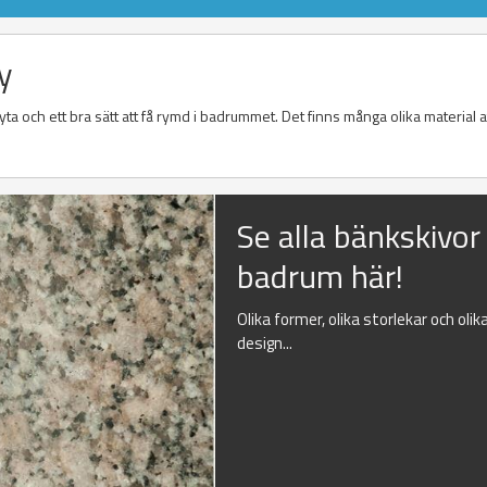
y
a och ett bra sätt att få rymd i badrummet. Det finns många olika material at
Se alla bänkskivor t
badrum här!
Olika former, olika storlekar och olik
design...