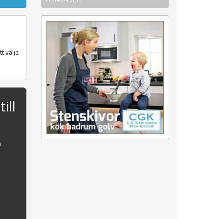
t välja
ill
a