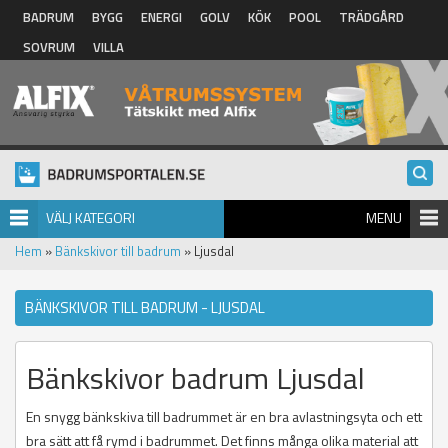
Hoppa till huvudinnehåll
BADRUM
BYGG
ENERGI
GOLV
KÖK
POOL
TRÄDGÅRD
SOVRUM
VILLA
VÄLJ KATEGORI
MENU
Hem
»
Bänkskivor till badrum
» Ljusdal
BÄNKSKIVOR TILL BADRUM - LJUSDAL
Bänkskivor badrum Ljusdal
En snygg bänkskiva till badrummet är en bra avlastningsyta och ett
bra sätt att få rymd i badrummet. Det finns många olika material att