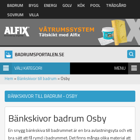
Hoppa till huvudinnehåll
BADRUM
BYGG
ENERGI
GOLV
KÖK
POOL
TRÄDGÅRD
SOVRUM
VILLA
VÄLJ KATEGORI
MENU
Hem
»
Bänkskivor till badrum
» Osby
BÄNKSKIVOR TILL BADRUM - OSBY
Bänkskivor badrum Osby
En snygg bänkskiva till badrummet är en bra avlastningsyta och ett
bra sätt att få rymd i badrummet. Det finns många olika material att