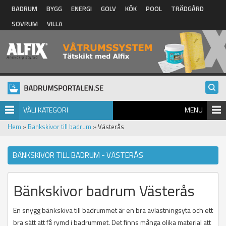
Hoppa till huvudinnehåll
BADRUM
BYGG
ENERGI
GOLV
KÖK
POOL
TRÄDGÅRD
SOVRUM
VILLA
VÄLJ KATEGORI
MENU
Hem
»
Bänkskivor till badrum
» Västerås
BÄNKSKIVOR TILL BADRUM - VÄSTERÅS
Bänkskivor badrum Västerås
En snygg bänkskiva till badrummet är en bra avlastningsyta och ett
bra sätt att få rymd i badrummet. Det finns många olika material att