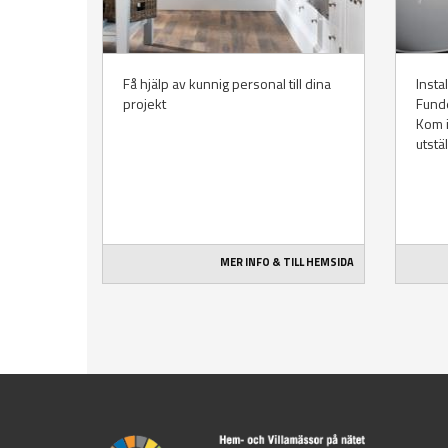
Få hjälp av kunnig personal till dina
Insta
projekt
Funde
Kom in
utstä
MER INFO & TILL HEMSIDA