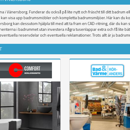
i Vänersborg. Funderar du också på lite nytt och fräscht till ditt badrum 
an kan visa upp badrumsmöbler och kompletta badrumsmiljöer. Här kan du kol
ersborg kan dessutom hjälpla till med att ta fram en CAD-ritning, där du kan s
enterna i badrummet utan investera några tusenlappar extra och få lite bätt
 eventuella reservdelar och eventuella reklamationer. Trots allt är ju badr
T