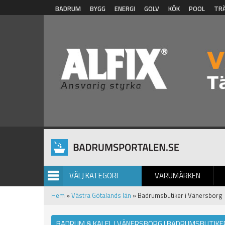
Hoppa till huvudinnehåll
BADRUM
BYGG
ENERGI
GOLV
KÖK
POOL
TR
VÄLJ KATEGORI
VARUMÄRKEN
BILDGALLERI
Hem
»
Västra Götalands län
» Badrumsbutiker i Vänersborg
BADRUM & KALEL I VÄNERSBORG | BADRUMSBUTIKE