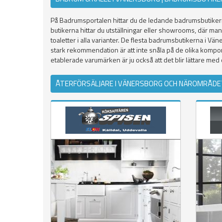
På Badrumsportalen hittar du de ledande badrumsbutikerna 
butikerna hittar du utställningar eller showrooms, där m
toaletter i alla varianter. De flesta badrumsbutikerna i Vän
stark rekommendation är att inte snåla på de olika kompon
etablerade varumärken är ju också att det blir lättare med
ÅTERFÖRSÄLJARE I VÄNERSBORG OCH NÄROMRÅDE