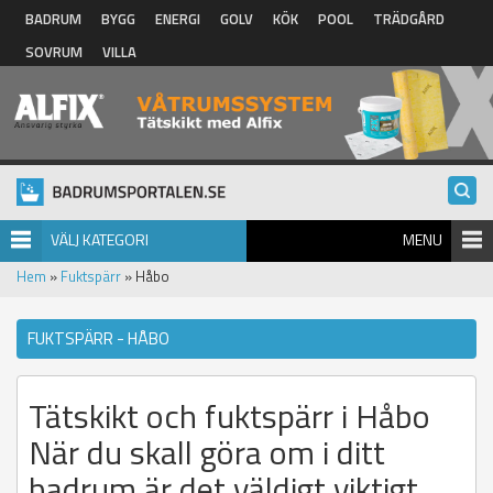
Hoppa till huvudinnehåll
BADRUM
BYGG
ENERGI
GOLV
KÖK
POOL
TRÄDGÅRD
SOVRUM
VILLA
VÄLJ KATEGORI
MENU
Hem
»
Fuktspärr
» Håbo
FUKTSPÄRR - HÅBO
Tätskikt och fuktspärr i Håbo
När du skall göra om i ditt
badrum är det väldigt viktigt