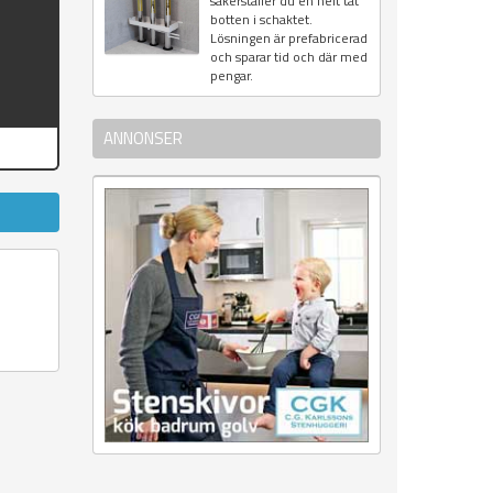
säkerställer du en helt tät
botten i schaktet.
Lösningen är prefabricerad
och sparar tid och där med
pengar.
ANNONSER