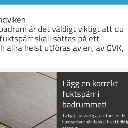
andviken
 badrum är det väldigt viktigt att du
fuktspärr skall sättas på ett
allra helst utföras av en, av GVK,
Lägg en korrekt
fuktspärr i
badrummet!
Ta hjälp av skickliga, auktoriserade
hantverkare när du skall ha ett rikti