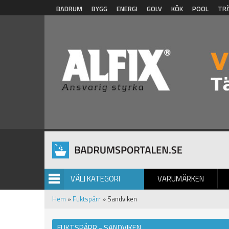
Hoppa till huvudinnehåll
BADRUM
BYGG
ENERGI
GOLV
KÖK
POOL
TR
VÄLJ KATEGORI
VARUMÄRKEN
BILDGALLERI
Hem
»
Fuktspärr
» Sandviken
FUKTSPÄRR - SANDVIKEN