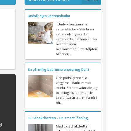
Undvik dyra vattenskador
Undvik kostsamma
vattenskador - Skaffa en
vattenfelsbrytare! En
vattenläcka hemma är lika
oväntad som
ovälkommen. Efterföljden
blir dryg...
En ofrivillig badrumsrenovering Del 3
Och plötsligt var alla
väggarna i badrummet
svarta. En natt vaknade jag
och slogs av en intensiv
tanke; Var är alla mina rör i
rör...
LK Schaktbotten - En smart lösning
gt
Med LK Schaktbotten