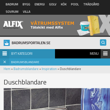
Hoppa till huvudinnehåll
BADRUM
BYGG
ENERGI
GOLV
KÖK
POOL
TRÄDGÅRD
SOVRUM
VILLA
BYT KATEGORI
MENU
BADRUMSBLANDARE
Hem
»
Badrumsblandare
»
Inspiration
» Duschblandare
Duschblandare