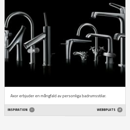
Axor erbjuder en mångfald av personliga badrumsstilar.
INSPIRATION
WEBBPLATS