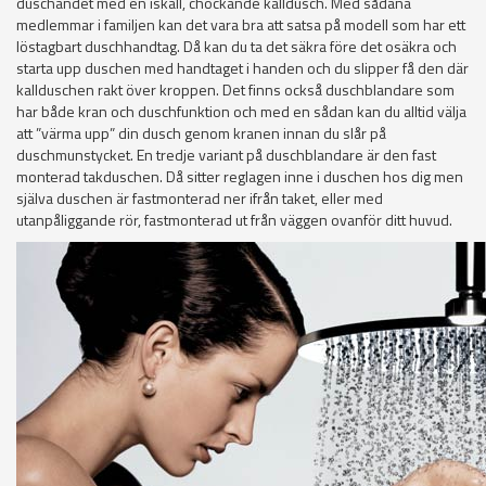
duschandet med en iskall, chockande kalldusch. Med sådana
medlemmar i familjen kan det vara bra att satsa på modell som har ett
löstagbart duschhandtag. Då kan du ta det säkra före det osäkra och
starta upp duschen med handtaget i handen och du slipper få den där
kallduschen rakt över kroppen. Det finns också duschblandare som
har både kran och duschfunktion och med en sådan kan du alltid välja
att ”värma upp” din dusch genom kranen innan du slår på
duschmunstycket. En tredje variant på duschblandare är den fast
monterad takduschen. Då sitter reglagen inne i duschen hos dig men
själva duschen är fastmonterad ner ifrån taket, eller med
utanpåliggande rör, fastmonterad ut från väggen ovanför ditt huvud.