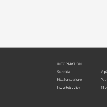
INFORMATION
Startsida
Vi p
Hitta hantverkare
Pop
Integritetspolicy
Till