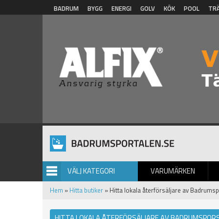
Hoppa till huvudinnehåll
BADRUM
BYGG
ENERGI
GOLV
KÖK
POOL
TR
VÄLJ KATEGORI
VARUMÄRKEN
BILDGALLERI
Hem
»
Hitta butiker
» Hitta lokala återförsäljare av Badrumsp
HITTA LOKALA ÅTERFÖRSÄLJARE AV BADRUMSPORS