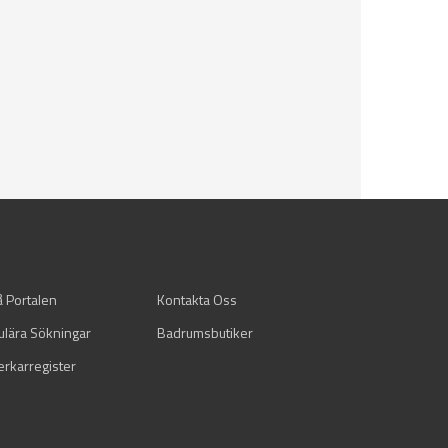
å Portalen
Kontakta Oss
ulära Sökningar
Badrumsbutiker
verkarregister