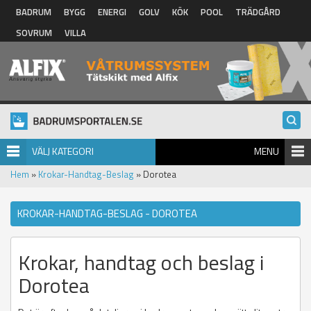
Hoppa till huvudinnehåll
BADRUM
BYGG
ENERGI
GOLV
KÖK
POOL
TRÄDGÅRD
SOVRUM
VILLA
VÄLJ KATEGORI
MENU
Hem
»
Krokar-Handtag-Beslag
» Dorotea
KROKAR-HANDTAG-BESLAG - DOROTEA
Krokar, handtag och beslag i
Dorotea