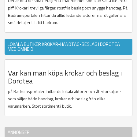
Det är ofta de små detaljerna i badrummet som kan sätta lite extra
piff. Krokar i trevliga färger, rostfria beslag och snygga handtag. På
Badrumsportalen hittar du alltid ledande aktörer när dt gäller alla
små detaljer till ditt badrum.
LOKALA BUTIKER KROKAR-HANDTAG-BESLAG I DOROTEA
MED OMNEJD
Var kan man köpa krokar och beslag i
Dorotea
på Badrumsportalen hittar du lokala aktörer och återförsäljare
som säljer både handtag, krokar och beslag från olika
varumärken. Stort sortiment i butik.
ANNONSER