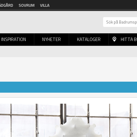
ÄDGÅRD
SOVRUM
VILLA
INSPIRATION
NYHETER
KATALOGER
HITTA 