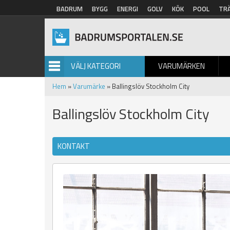
Hoppa till huvudinnehåll
BADRUM
BYGG
ENERGI
GOLV
KÖK
POOL
TR
VÄLJ KATEGORI
VARUMÄRKEN
BILDGALLERI
Hem
»
Varumärke
» Ballingslöv Stockholm City
Ballingslöv Stockholm City
KONTAKT