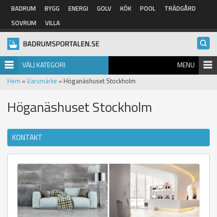
Hoppa till huvudinnehåll
BADRUM
BYGG
ENERGI
GOLV
KÖK
POOL
TRÄDGÅRD
SOVRUM
VILLA
VÄLJ KATEGORI
MENU
Hem
»
Varumärke
» Höganäshuset Stockholm
Höganäshuset Stockholm
KONTAKT