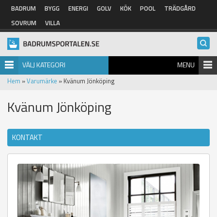
Hoppa till huvudinnehåll
BADRUM
BYGG
ENERGI
GOLV
KÖK
POOL
TRÄDGÅRD
SOVRUM
VILLA
VÄLJ KATEGORI
MENU
Hem
»
Varumärke
» Kvänum Jönköping
Kvänum Jönköping
KONTAKT