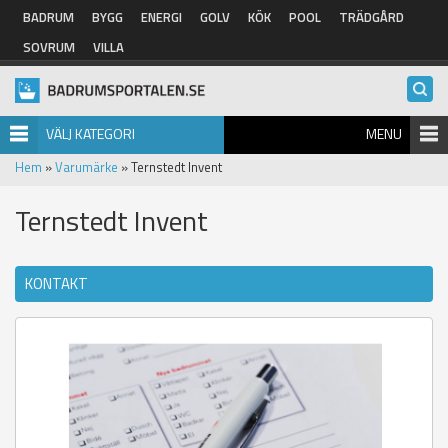
Hoppa till huvudinnehåll
BADRUM
BYGG
ENERGI
GOLV
KÖK
POOL
TRÄDGÅRD
SOVRUM
VILLA
VÄLJ KATEGORI
MENU
Hem
»
Varumärke
» Ternstedt Invent
Ternstedt Invent
KONTAKT