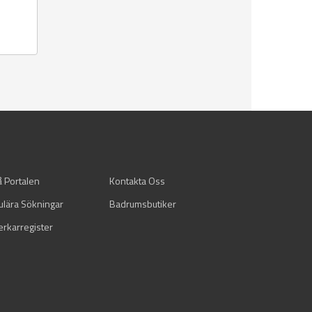
å Portalen
Kontakta Oss
ulära Sökningar
Badrumsbutiker
verkarregister