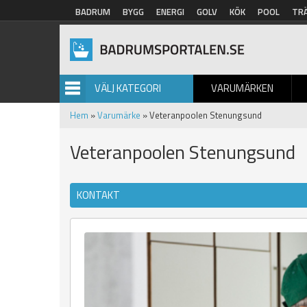
Hoppa till huvudinnehåll
BADRUM
BYGG
ENERGI
GOLV
KÖK
POOL
TR
VÄLJ KATEGORI
VARUMÄRKEN
BILDGALLERI
Hem
»
Varumärke
» Veteranpoolen Stenungsund
Veteranpoolen Stenungsund
KONTAKT