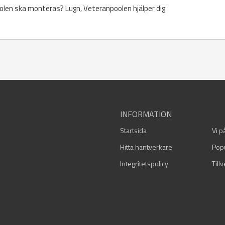
olen ska monteras? Lugn, Veteranpoolen hjälper dig
INFORMATION
Startsida
Vi p
Hitta hantverkare
Pop
Integritetspolicy
Till