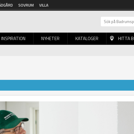
ÄDGÅRD
SOVRUM
VILLA
INSPIRATION
NYHETER
KATALOGER
HITTA 