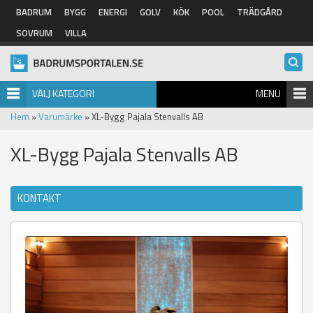
Hoppa till huvudinnehåll
BADRUM
BYGG
ENERGI
GOLV
KÖK
POOL
TRÄDGÅRD
SOVRUM
VILLA
VÄLJ KATEGORI
MENU
Hem
»
Varumärke
» XL-Bygg Pajala Stenvalls AB
XL-Bygg Pajala Stenvalls AB
KONTAKT