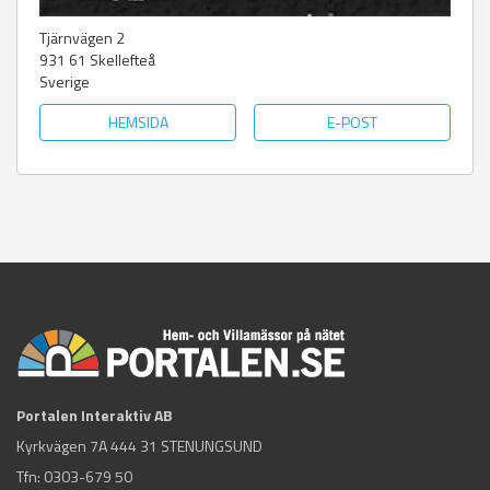
Tjärnvägen 2
931 61
Skellefteå
Sverige
HEMSIDA
E-POST
Portalen Interaktiv AB
Kyrkvägen 7A 444 31 STENUNGSUND
Tfn:
0303-679 50