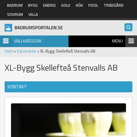
Hoppa till huvudinnehåll
BADRUM
BYGG
ENERGI
GOLV
KÖK
POOL
TRÄDGÅRD
SOVRUM
VILLA
VÄLJ KATEGORI
MENU
Hem
»
Varumärke
» XL-Bygg Skellefteå Stenvalls AB
XL-Bygg Skellefteå Stenvalls AB
KONTAKT