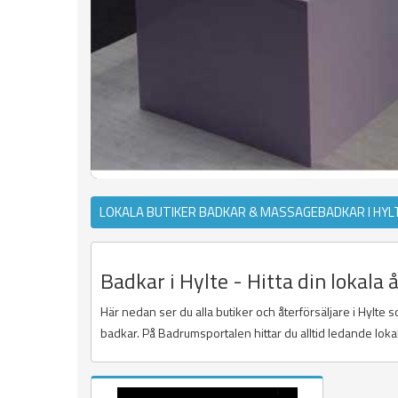
LOKALA BUTIKER BADKAR & MASSAGEBADKAR I HYL
Badkar i Hylte - Hitta din lokala 
Här nedan ser du alla butiker och återförsäljare i Hylte s
badkar. På Badrumsportalen hittar du alltid ledande lokala