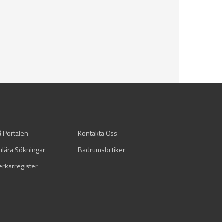
å Portalen
Kontakta Oss
ulära Sökningar
Badrumsbutiker
verkarregister