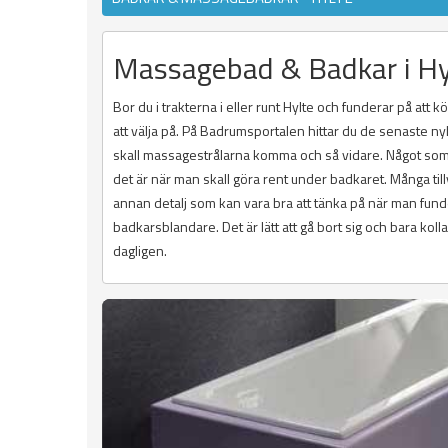
Massagebad & Badkar i Hy
Bor du i trakterna i eller runt Hylte och funderar på att
att välja på. På Badrumsportalen hittar du de senaste n
skall massagestrålarna komma och så vidare. Något som ma
det är när man skall göra rent under badkaret. Många till
annan detalj som kan vara bra att tänka på när man funder
badkarsblandare. Det är lätt att gå bort sig och bara ko
dagligen.