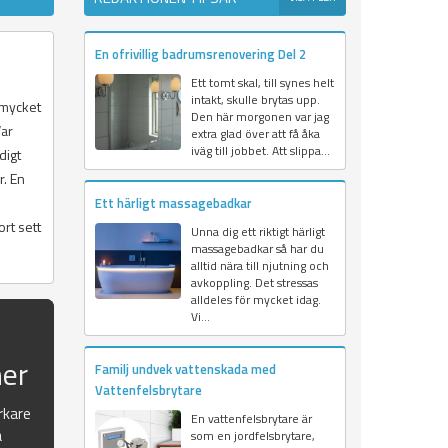
En ofrivillig badrumsrenovering Del 2
Ett tomt skal, till synes helt
intakt, skulle brytas upp.
n mycket
Den här morgonen var jag
Var
extra glad över att få åka
iväg till jobbet. Att slippa...
digt
r. En
Ett härligt massagebadkar
rt sett
Unna dig ett riktigt härligt
massagebadkar så har du
alltid nära till njutning och
avkoppling. Det stressas
alldeles för mycket idag.
Vi...
n
ner
Familj undvek vattenskada med
Vattenfelsbrytare
erkare
En vattenfelsbrytare är
a
som en jordfelsbrytare,