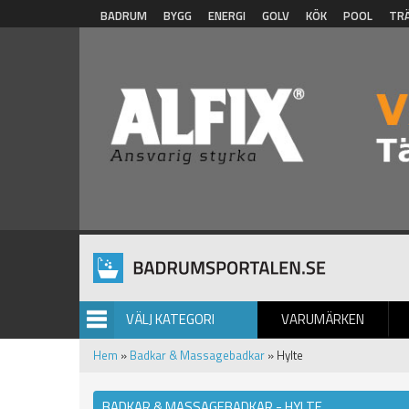
Hoppa till huvudinnehåll
BADRUM
BYGG
ENERGI
GOLV
KÖK
POOL
TR
VÄLJ KATEGORI
VARUMÄRKEN
BILDGALLERI
Hem
»
Badkar & Massagebadkar
» Hylte
BADKAR & MASSAGEBADKAR - HYLTE