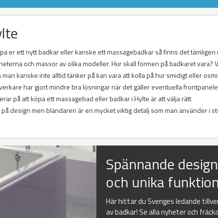
lte
 köpa er ett nytt badkar eller kanske ett massagebadkar så finns det tämlige
yheterna och massor av olika modeller. Hur skall formen på badkaret vara? 
n kanske inte alltid tänker på kan vara att kolla på hur smidigt eller osmi
verkare har gjort mindre bra lösningar när det gäller eventuella frontpanele
ar på att köpa ett massagebad eller badkar i Hylte är att välja rätt
lla på design men blandaren är en mycket viktig detalj som man använder i sto
Spännande desig
och unika funktio
Här hittar du Sveriges ledande tillv
av badkar! Se alla nyheter och fräck