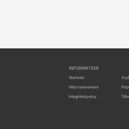
INFORMATION
Startsida
Vi p
Hitta hantverkare
Pop
Integritetspolicy
Till