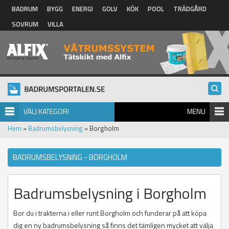
Hoppa till huvudinnehåll
BADRUM
BYGG
ENERGI
GOLV
KÖK
POOL
TRÄDGÅRD
SOVRUM
VILLA
VÄLJ KATEGORI
MENU
Hem
»
Badrumsbelysning
» Borgholm
BADRUMSBELYSNING - BORGHOLM
Badrumsbelysning i Borgholm
Bor du i trakterna i eller runt Borgholm och funderar på att köpa
dig en ny badrumsbelysning så finns det tämligen mycket att välja