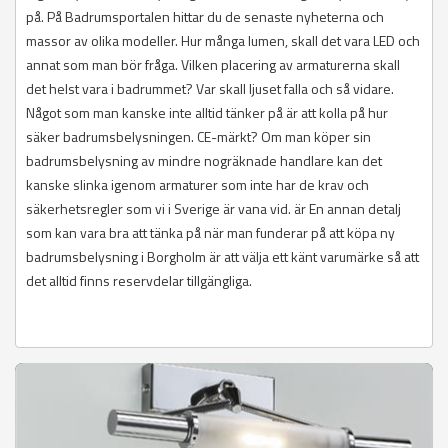
på. På Badrumsportalen hittar du de senaste nyheterna och
massor av olika modeller. Hur många lumen, skall det vara LED och
annat som man bör fråga. Vilken placering av armaturerna skall
det helst vara i badrummet? Var skall ljuset falla och så vidare.
Något som man kanske inte alltid tänker på är att kolla på hur
säker badrumsbelysningen. CE-märkt? Om man köper sin
badrumsbelysning av mindre nogräknade handlare kan det
kanske slinka igenom armaturer som inte har de krav och
säkerhetsregler som vi i Sverige är vana vid. är En annan detalj
som kan vara bra att tänka på när man funderar på att köpa ny
badrumsbelysning i Borgholm är att välja ett känt varumärke så att
det alltid finns reservdelar tillgängliga.