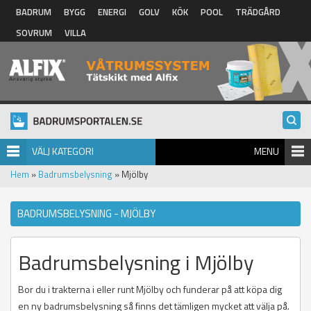
Hoppa till huvudinnehåll
BADRUM
BYGG
ENERGI
GOLV
KÖK
POOL
TRÄDGÅRD
SOVRUM
VILLA
VÄLJ KATEGORI
MENU
Hem
»
Badrumsbelysning
» Mjölby
BADRUMSBELYSNING - MJÖLBY
Badrumsbelysning i Mjölby
Bor du i trakterna i eller runt Mjölby och funderar på att köpa dig
en ny badrumsbelysning så finns det tämligen mycket att välja på.