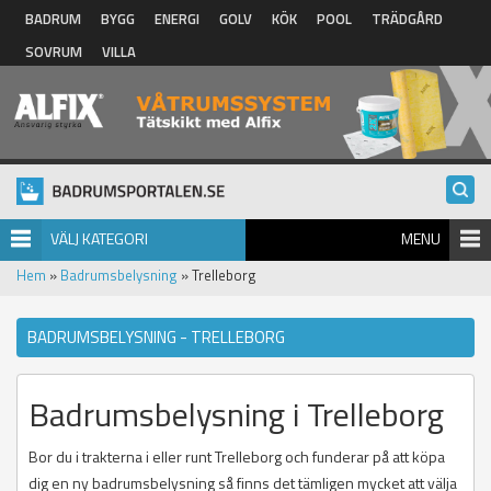
Hoppa till huvudinnehåll
BADRUM
BYGG
ENERGI
GOLV
KÖK
POOL
TRÄDGÅRD
SOVRUM
VILLA
VÄLJ KATEGORI
MENU
Hem
»
Badrumsbelysning
» Trelleborg
BADRUMSBELYSNING - TRELLEBORG
Badrumsbelysning i Trelleborg
Bor du i trakterna i eller runt Trelleborg och funderar på att köpa
dig en ny badrumsbelysning så finns det tämligen mycket att välja