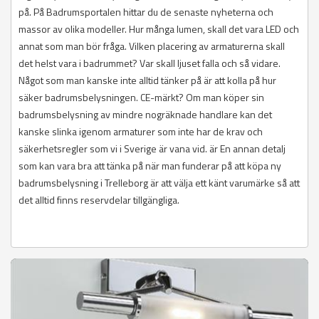
på. På Badrumsportalen hittar du de senaste nyheterna och
massor av olika modeller. Hur många lumen, skall det vara LED och
annat som man bör fråga. Vilken placering av armaturerna skall
det helst vara i badrummet? Var skall ljuset falla och så vidare.
Något som man kanske inte alltid tänker på är att kolla på hur
säker badrumsbelysningen. CE-märkt? Om man köper sin
badrumsbelysning av mindre nogräknade handlare kan det
kanske slinka igenom armaturer som inte har de krav och
säkerhetsregler som vi i Sverige är vana vid. är En annan detalj
som kan vara bra att tänka på när man funderar på att köpa ny
badrumsbelysning i Trelleborg är att välja ett känt varumärke så att
det alltid finns reservdelar tillgängliga.