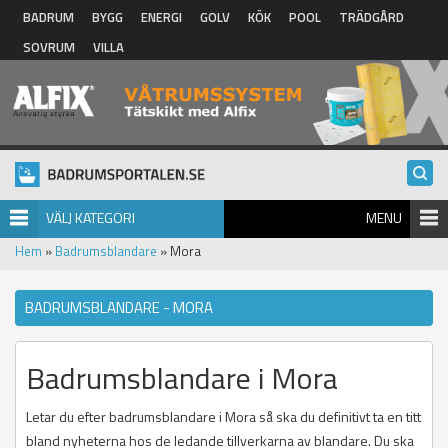
Hoppa till huvudinnehåll
BADRUM
BYGG
ENERGI
GOLV
KÖK
POOL
TRÄDGÅRD
SOVRUM
VILLA
VÄLJ KATEGORI
MENU
Hem
»
Badrumsblandare
» Mora
BADRUMSBLANDARE - MORA
Badrumsblandare i Mora
Letar du efter badrumsblandare i Mora så ska du definitivt ta en titt
bland nyheterna hos de ledande tillverkarna av blandare. Du ska