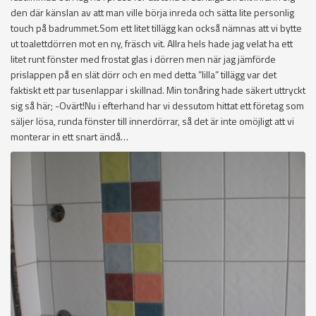
den där känslan av att man ville börja inreda och sätta lite personlig
touch på badrummet.Som ett litet tillägg kan också nämnas att vi bytte
ut toalettdörren mot en ny, fräsch vit. Allra hels hade jag velat ha ett
litet runt fönster med frostat glas i dörren men när jag jämförde
prislappen på en slät dörr och en med detta ”lilla” tillägg var det
faktiskt ett par tusenlappar i skillnad. Min tonåring hade säkert uttryckt
sig så här; -Ovärt!Nu i efterhand har vi dessutom hittat ett företag som
säljer lösa, runda fönster till innerdörrar, så det är inte omöjligt att vi
monterar in ett snart ändå…