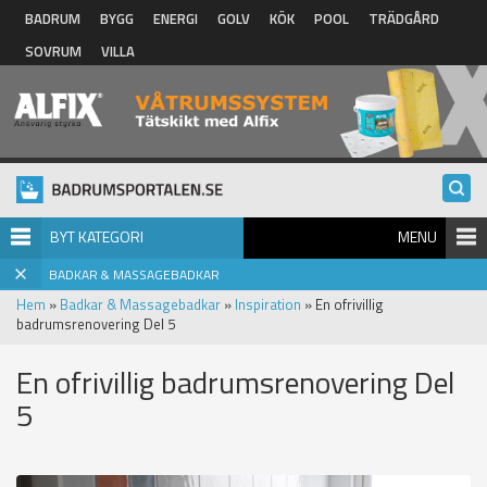
Hoppa till huvudinnehåll
BADRUM
BYGG
ENERGI
GOLV
KÖK
POOL
TRÄDGÅRD
SOVRUM
VILLA
BYT KATEGORI
MENU
BADKAR & MASSAGEBADKAR
Hem
»
Badkar & Massagebadkar
»
Inspiration
» En ofrivillig
badrumsrenovering Del 5
En ofrivillig badrumsrenovering Del
5