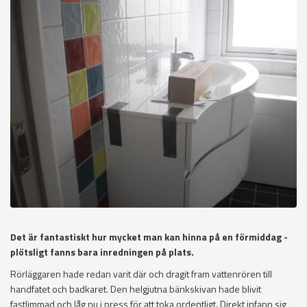
Det är fantastiskt hur mycket man kan hinna på en förmiddag -
plötsligt fanns bara inredningen på plats.
Rörläggaren hade redan varit där och dragit fram vattenrören till
handfatet och badkaret. Den helgjutna bänkskivan hade blivit
fastlimmad och låg nu i press för att toka ordentligt. Direkt infann sig