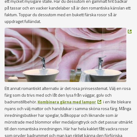
ett mycket mysigare ställe. Har du dessutom en gammalt fint badkar
på tassar och en vacker kandelaber så är den romantiska känslan ett
faktum. Toppar du dessutom med en bukett färska rosor så är
uppdraget fulländat.
Ett annat romantiskt alternativ är det rosa prinsesstemat. Välj en rosa
färg som du trivs med och låt den lysa från väggar, golv och
badrumstillbehör.
Kombinera gärna med lampor
i en lite blekare
nyans och välj mattor och handdukar i samma sköna rosa färg. Många
inredningsbutiker har speglar, tvålkoppar och liknande som är
mönstrade med blommor eller medaljongtryck och det passar utmärkt
till den romantiska inredningen. Här har hela kaklet fått vackra rosor
som pryder badrummet och man kan riktigt känna den förföriska