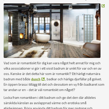
Vad som är romantiskt för dig kan vara något helt annat för mig och
vilka associationer vi gör i ett visst badrum är unikt för var och en av
oss. Kanske är det detta här som är romantik!? Ett härligt naturnära
badrum med både
dusch
, badkar och härliga djurfällar på golvet.
En öppen brasa i tillägg till det och dessutom en vy från badkaret som
tar andan ur en - det är väl romantiskt om något!?
Locka fram romantiken i ditt badrum och ge det den där alldeles
särskilda känslan av avslappnad värme och erotiska små
glädjeämnen. Börja använda ditt badrum för mer njutning och