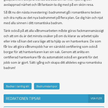
avslappnad närhet och låt fantasin ta dig med på en skön resa.
Så låt nu din nästa investering i badrummet gå i romantikens tecken
och dra nytta av det nya badrummet på flera plan. Ge dig hän och njut
med alla sinnen i ditt romantiska badrum.
Tänk också på att alla våtrumsarbeten måste göras fackmannamässigt
och att om du är det minsta osäker på om du klarar av arbetet själv
eller inte så kan det vara läge att ta hjälp av en hantverkare. De som
får lov att göra våtrumsjobb har en särskild certifiering som också
borgar för att hantverkaren kan sin sak. Genom att anlita en
certifierad hantverkare får du automatiskt också en garanti för det
jobb som är gjort. Sätt i gång och skapa ditt alldeles egna romantiska
badrum!
Badkar i lantlig stil
Badrumslampor
REDAKTIONEN TIPSAR
VISA FLER