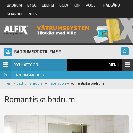
Hoppa till huvudinnehåll
BADRUM
BYGG
ENERGI
GOLV
KÖK
POOL
TRÄDGÅRD
SOVRUM
VILLA
BYT KATEGORI
MENU
BADRUMSMÖBLER
Hem
»
Badrumsmöbler
»
Inspiration
» Romantiska badrum
Romantiska badrum