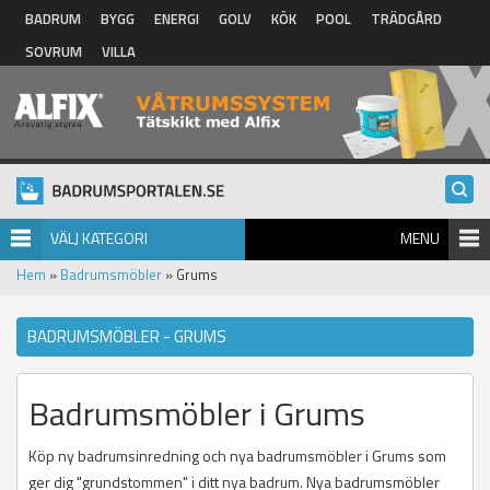
Hoppa till huvudinnehåll
BADRUM
BYGG
ENERGI
GOLV
KÖK
POOL
TRÄDGÅRD
SOVRUM
VILLA
VÄLJ KATEGORI
MENU
Hem
»
Badrumsmöbler
» Grums
BADRUMSMÖBLER - GRUMS
Badrumsmöbler i Grums
Köp ny badrumsinredning och nya badrumsmöbler i Grums som
ger dig "grundstommen" i ditt nya badrum. Nya badrumsmöbler