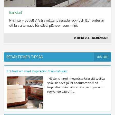
Karlstad
Riv inte – byt ut! Vi Våra måttanpassade luck- och lådfronter är
ett bra alternativ för såväl plånbok som miljö.
MER INFO & TILL HEMSIDA
REDAKTIONEN TIPSAR
VISA FLER
Ett badrum med inspiration från naturen
Höstens inredningsmässa talar sitt tydliga
språk när det gäller badrummen Med
inspiration från naturen skapas lugna och
rogivande badrum...